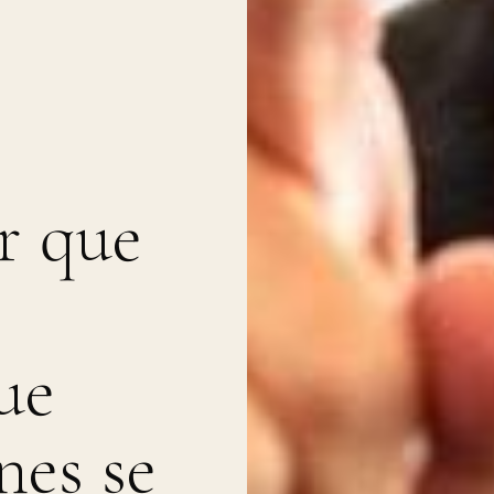
r que
ue
nes se