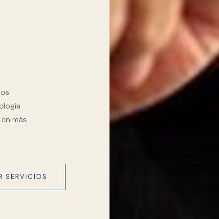
ros
ología
y en más
R SERVICIOS